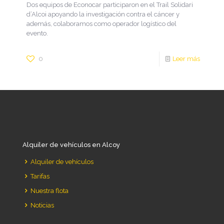
Dos equipos de Econocar participaron en el Trail Solidari
d’Alcoi apoyando la investigación contra el cáncer y
además, colaboramos como operador logístico del
evento.
0
Leer más
Alquiler de vehículos en Alcoy
Alquiler de vehículos
Tarifas
Nuestra flota
Noticias