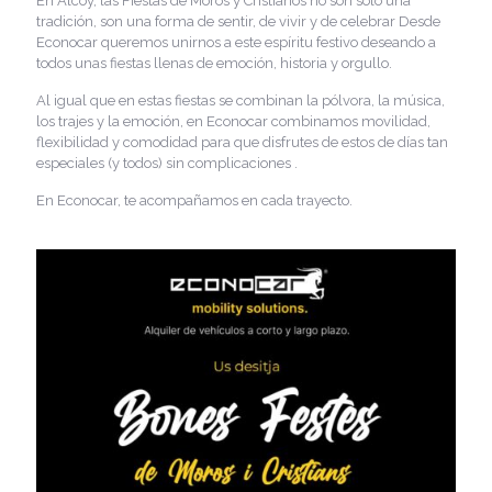
En Alcoy, las Fiestas de Moros y Cristianos no son solo una
tradición, son una forma de sentir, de vivir y de celebrar Desde
Econocar queremos unirnos a este espíritu festivo deseando a
todos unas fiestas llenas de emoción, historia y orgullo.
Al igual que en estas fiestas se combinan la pólvora, la música,
los trajes y la emoción, en Econocar combinamos movilidad,
flexibilidad y comodidad para que disfrutes de estos de días tan
especiales (y todos) sin complicaciones .
En Econocar, te acompañamos en cada trayecto.