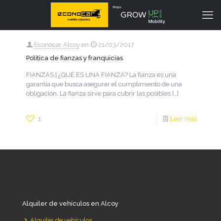
Econocar Alcoy
en
21/03/2017
Política de fianzas y franquicias
FIANZAS | ¿QUÉ ES UNA FIANZA? La fianza es una
garantía que busca asegurar el cumplimiento de una
obligación. La fianza sirve para cubrir las posibles
[…]
1
Leer más
Alquiler de vehículos en Alcoy
Alquiler de vehículos