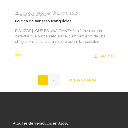
Econocar Alcoy
en
21/03/2017
Política de fianzas y franquicias
FIANZAS | ¿QUÉ ES UNA FIANZA? La fianza es una
garantía que busca asegurar el cumplimiento de una
obligación. La fianza sirve para cubrir las posibles
[…]
1
Leer más
1
2
Página siguiente
Alquiler de vehículos en Alcoy