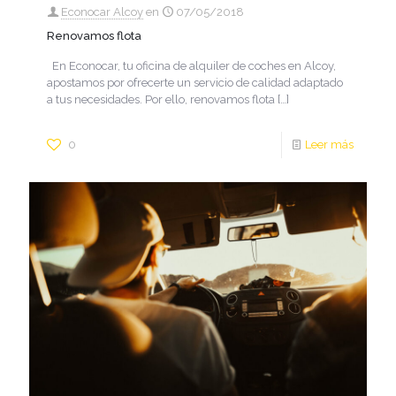
Econocar Alcoy
en
07/05/2018
Renovamos flota
En Econocar, tu oficina de alquiler de coches en Alcoy,
apostamos por ofrecerte un servicio de calidad adaptado
a tus necesidades. Por ello, renovamos flota
[…]
0
Leer más