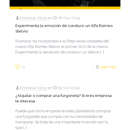
Econocar Alcoy
en
18/04/2019
Experimenta la emoción de conducir un Alfa Romeo
Stelvio
Econocar ha incorporado a su flota varias unidades del
nuevo Afla Romeo Stelvio, el primer SUV de la marca.
Experimenta la sensación de conducir un Stelvio
[…]
0
Leer más
Econocar Alcoy
en
19/02/2019
¿Alquilar o comprar una furgoneta? Si eres empresa
te interesa
Puede que cómo empresa te estés planteando comprar
una furgoneta que cumpla con tus necesidades de
transporte. Se trata de una importante inversión por lo
que
[…]