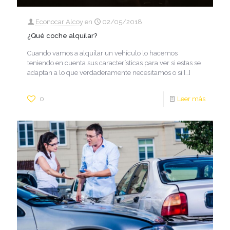
Econocar Alcoy
en
02/05/2018
¿Qué coche alquilar?
Cuando vamos a alquilar un vehículo lo hacemos
teniendo en cuenta sus características para ver si estas se
adaptan a lo que verdaderamente necesitamos o si
[…]
0
Leer más