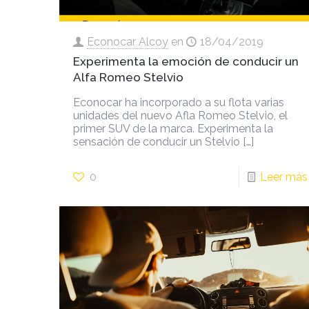
Econocar Alcoy
en
18/04/2019
Experimenta la emoción de conducir un
Alfa Romeo Stelvio
Econocar ha incorporado a su flota varias
unidades del nuevo Afla Romeo Stelvio, el
primer SUV de la marca. Experimenta la
sensación de conducir un Stelvio
[…]
0
Leer más