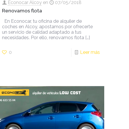
Econocar Alcoy
en
07/05/2018
Renovamos flota
En Econocar, tu oficina de alquiler de
coches en Alcoy, apostamos por ofrecerte
un servicio de calidad adaptado a tus
necesidades. Por ello, renovamos flota
[…]
0
Leer más