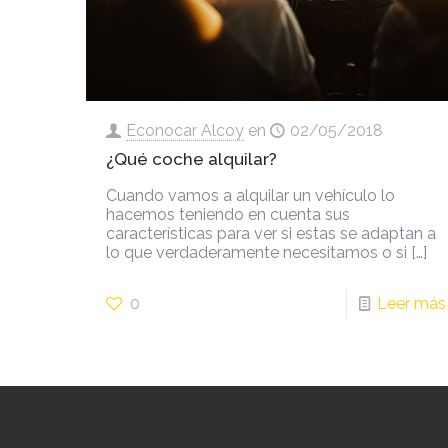
Econocar Alcoy
en
02/05/2018
¿Qué coche alquilar?
Cuando vamos a alquilar un vehículo lo
hacemos teniendo en cuenta sus
características para ver si estas se adaptan a
lo que verdaderamente necesitamos o si
[…]
0
Leer más