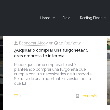
Home
Flota
Renting Flexible
Econocar Alcoy
en
19/02/2019
¿Alquilar o comprar una furgoneta? Si
eres empresa te interesa
Puede que cómo empresa te estés
planteando comprar una furgoneta que
cumpla con tus necesidades de transporte.
Se trata de una importante inversión por lo
que
[…]
1
Leer más