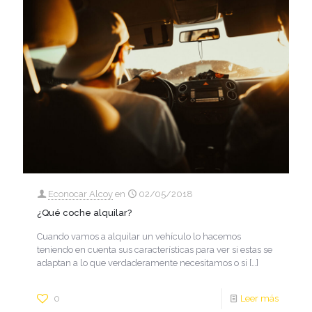
Econocar Alcoy
en
02/05/2018
¿Qué coche alquilar?
Cuando vamos a alquilar un vehículo lo hacemos
teniendo en cuenta sus características para ver si estas se
adaptan a lo que verdaderamente necesitamos o si
[…]
0
Leer más