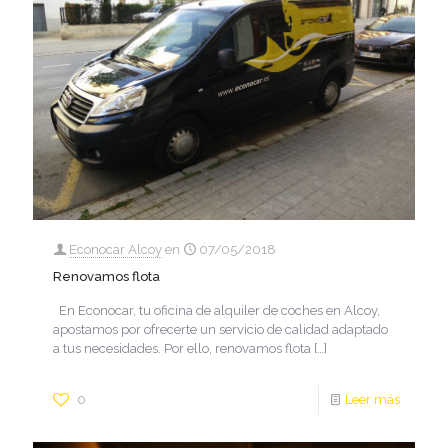
Econocar Alcoy
en
07/05/2018
Renovamos flota
En Econocar, tu oficina de alquiler de coches en Alcoy,
apostamos por ofrecerte un servicio de calidad adaptado
a tus necesidades. Por ello, renovamos flota
[…]
0
Leer más