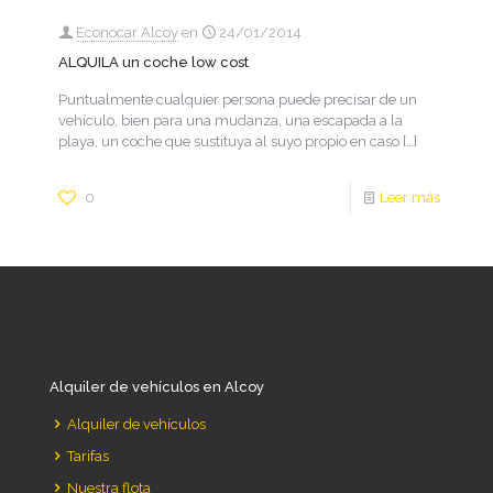
Econocar Alcoy
en
24/01/2014
ALQUILA un coche low cost
Puntualmente cualquier persona puede precisar de un
vehículo, bien para una mudanza, una escapada a la
playa, un coche que sustituya al suyo propio en caso
[…]
0
Leer más
Alquiler de vehículos en Alcoy
Alquiler de vehículos
Tarifas
Nuestra flota