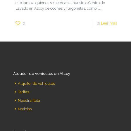
ello tanto a quienes se acercan a nuestros Centro de
Lavado en Alcoy de coches y furgonetas, como
[…]
0
Leer más
Alquiler de vehículos en Alcoy
Alquiler de vehículos
Tarifas
Nuestra flota
Noticias