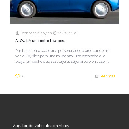
Econocar Alcoy
en
24/01/2014
ALQUILA un coche low cost
Puntualmente cualquier persona puede precisar de un
vehículo, bien para una mudanza, una escapada a la
playa, un coche que sustituya al suyo propio en caso
[…]
0
Leer más
Alquiler de vehículos en Alcoy