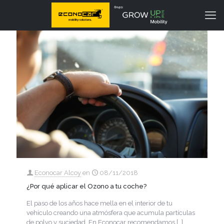
Econocar Alcoy
en
08/11/2018
¿Por qué aplicar el Ozono a tu coche?
El paso de los años hace mella en el interior de tu
vehículo creando una atmósfera que acumula partículas
de polvo y suciedad. En Econocar recomendamos
[…]