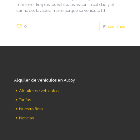
mantener limpios los vehículos es con la calidad y el
cariño del lavado a mano porque su vehículo
[…]
0
Leer más
Alquiler de vehículos en Alcoy
Alquiler de vehículos
Tarifas
Nuestra flota
Noticias