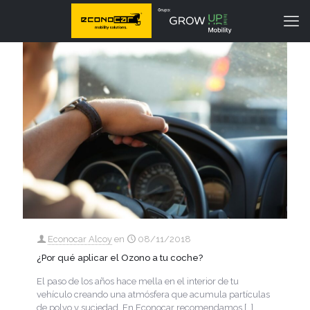
Econocar Alcoy
en
08/11/2018
¿Por qué aplicar el Ozono a tu coche?
El paso de los años hace mella en el interior de tu
vehículo creando una atmósfera que acumula partículas
de polvo y suciedad. En Econocar recomendamos
[…]