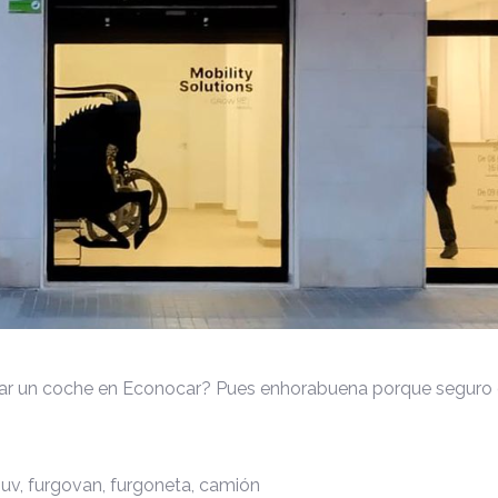
lar un coche en Econocar? Pues enhorabuena porque seguro qu
uv, furgovan, furgoneta, camión