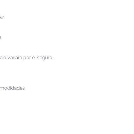
ar.
s.
io variará por el seguro.
comodidades