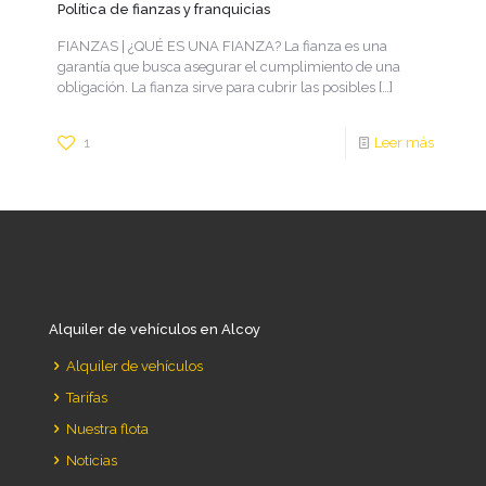
Política de fianzas y franquicias
FIANZAS | ¿QUÉ ES UNA FIANZA? La fianza es una
garantía que busca asegurar el cumplimiento de una
obligación. La fianza sirve para cubrir las posibles
[…]
1
Leer más
Alquiler de vehículos en Alcoy
Alquiler de vehículos
Tarifas
Nuestra flota
Noticias