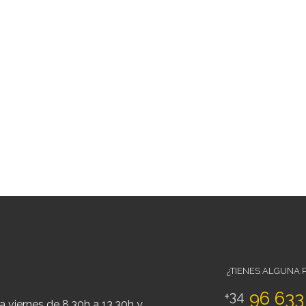
¿TIENES ALGUNA 
+34
96 633
a viernes de 8.30h a 13.30h y