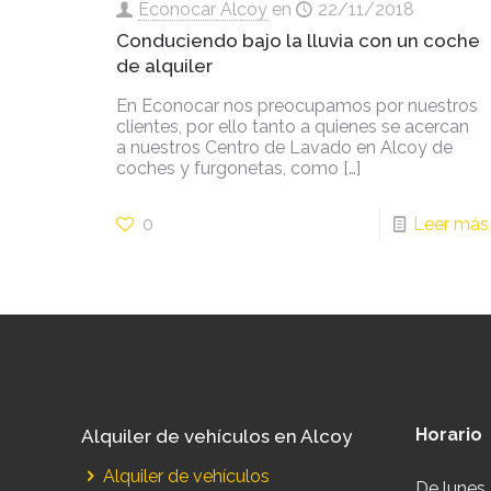
Econocar Alcoy
en
22/11/2018
Conduciendo bajo la lluvia con un coche
de alquiler
En Econocar nos preocupamos por nuestros
clientes, por ello tanto a quienes se acercan
a nuestros Centro de Lavado en Alcoy de
coches y furgonetas, como
[…]
0
Leer más
Horario
Alquiler de vehículos en Alcoy
Alquiler de vehículos
De lunes 