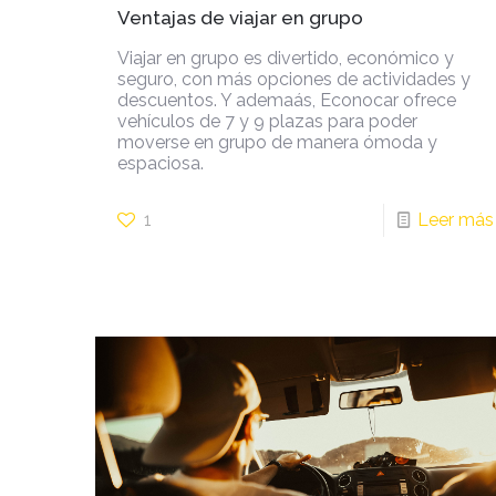
Ventajas de viajar en grupo
Viajar en grupo es divertido, económico y
seguro, con más opciones de actividades y
descuentos. Y ademaás, Econocar ofrece
vehículos de 7 y 9 plazas para poder
moverse en grupo de manera ómoda y
espaciosa.
1
Leer más