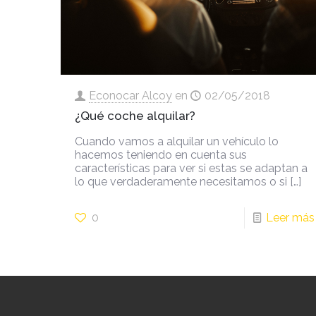
Econocar Alcoy
en
02/05/2018
¿Qué coche alquilar?
Cuando vamos a alquilar un vehículo lo
hacemos teniendo en cuenta sus
características para ver si estas se adaptan a
lo que verdaderamente necesitamos o si
[…]
0
Leer más