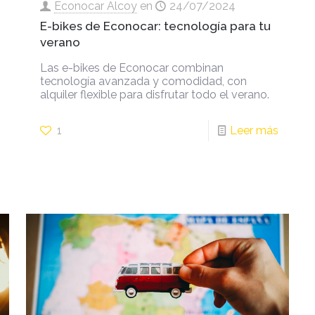
Econocar Alcoy
en
24/07/2024
E-bikes de Econocar: tecnología para tu
verano
Las e-bikes de Econocar combinan
tecnología avanzada y comodidad, con
alquiler flexible para disfrutar todo el verano.
1
Leer más