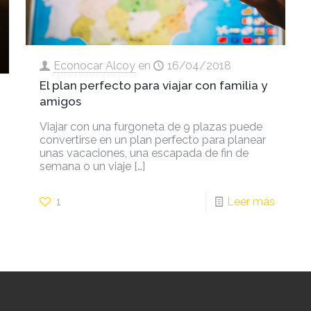
Econocar Alcoy
en
16/04/2018
El plan perfecto para viajar con familia y
amigos
Viajar con una furgoneta de 9 plazas puede
convertirse en un plan perfecto para planear
unas vacaciones, una escapada de fin de
semana o un viaje
[…]
1
Leer más